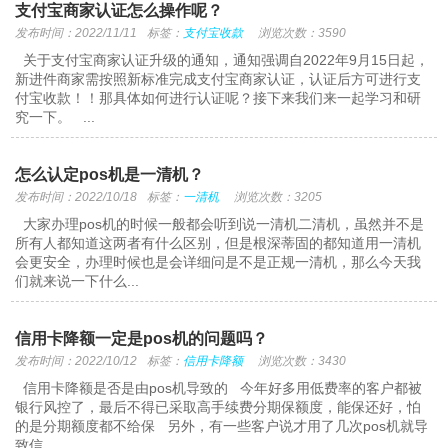
支付宝商家认证怎么操作呢？
发布时间：2022/11/11
标签：
支付宝收款
浏览次数：3590
关于支付宝商家认证升级的通知，通知强调自2022年9月15日起，
新进件商家需按照新标准完成支付宝商家认证，认证后方可进行支
付宝收款！！那具体如何进行认证呢？接下来我们来一起学习和研
究一下。 ...
怎么认定pos机是一清机？
发布时间：2022/10/18
标签：
一清机
浏览次数：3205
大家办理pos机的时候一般都会听到说一清机二清机，虽然并不是
所有人都知道这两者有什么区别，但是根深蒂固的都知道用一清机
会更安全，办理时候也是会详细问是不是正规一清机，那么今天我
们就来说一下什么...
信用卡降额一定是pos机的问题吗？
发布时间：2022/10/12
标签：
信用卡降额
浏览次数：3430
信用卡降额是否是由pos机导致的 今年好多用低费率的客户都被
银行风控了，最后不得已采取高手续费分期保额度，能保还好，怕
的是分期额度都不给保 另外，有一些客户说才用了几次pos机就导
致信...