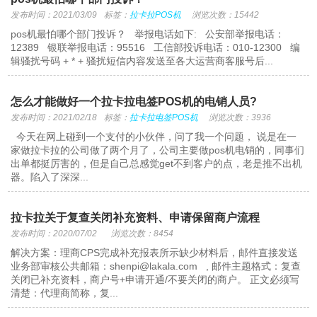
发布时间：2021/03/09
标签：
拉卡拉POS机
浏览次数：15442
pos机最怕哪个部门投诉？ 举报电话如下: 公安部举报电话：
12389 银联举报电话：95516 工信部投诉电话：010-12300 编
辑骚扰号码 + * + 骚扰短信内容发送至各大运营商客服号后...
怎么才能做好一个拉卡拉电签POS机的电销人员?
发布时间：2021/02/18
标签：
拉卡拉电签POS机
浏览次数：3936
今天在网上碰到一个支付的小伙伴，问了我一个问题， 说是在一
家做拉卡拉的公司做了两个月了，公司主要做pos机电销的，同事们
出单都挺厉害的，但是自己总感觉get不到客户的点，老是推不出机
器。陷入了深深...
拉卡拉关于复查关闭补充资料、申请保留商户流程
发布时间：2020/07/02
浏览次数：8454
解决方案：理商CPS完成补充报表所示缺少材料后，邮件直接发送
业务部审核公共邮箱：shenpi@lakala.com , 邮件主题格式：复查
关闭已补充资料，商户号+申请开通/不要关闭的商户。 正文必须写
清楚：代理商简称，复...