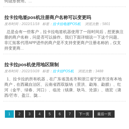
何隐形费用。...
拉卡拉电签pos机注册商户名称可以变更吗
发布时间：2022/11/18
标签：
拉卡拉电签POS机
浏览次数：5801
总是会有一些客户，拉卡拉电签机器使用了一段时间后，想更换注
册的商户名称，问是否可以操作。我们下面详细说一下这个问题。
非汇拓客代理APP进件的商户是不支持变更商户注册名称的，仅支
持变更商...
拉卡拉pos机使用地区限制
发布时间：2022/10/28
标签：
拉卡拉POS机
浏览次数：3488
1、拉卡拉的所有机器，在广东省茂名市和浙江省宁波市没有本地
商户，在西藏自治区、云南省西双版纳（景洪、勐海、勐腊）、红
河（金平、绿春、河口）、临沧（镇康、耿马、沧源）、德宏（潞
西/芒市、盈江、陇...
1
2
3
4
5
6
7
下一页
最后一页