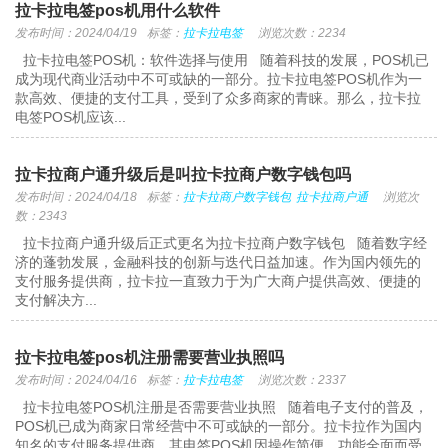
拉卡拉电签pos机用什么软件
发布时间：2024/04/19
标签：
拉卡拉电签
浏览次数：2234
拉卡拉电签POS机：软件选择与使用 随着科技的发展，POS机已
成为现代商业活动中不可或缺的一部分。拉卡拉电签POS机作为一
款高效、便捷的支付工具，受到了众多商家的青睐。那么，拉卡拉
电签POS机应该...
拉卡拉商户通升级后是叫拉卡拉商户数字钱包吗
发布时间：2024/04/18
标签：
拉卡拉商户数字钱包
拉卡拉商户通
浏览次
数：2343
拉卡拉商户通升级后正式更名为拉卡拉商户数字钱包 随着数字经
济的蓬勃发展，金融科技的创新与迭代日益加速。作为国内领先的
支付服务提供商，拉卡拉一直致力于为广大商户提供高效、便捷的
支付解决方...
拉卡拉电签pos机注册需要营业执照吗
发布时间：2024/04/16
标签：
拉卡拉电签
浏览次数：2337
拉卡拉电签POS机注册是否需要营业执照 随着电子支付的普及，
POS机已成为商家日常经营中不可或缺的一部分。拉卡拉作为国内
知名的支付服务提供商，其电签POS机因操作简便、功能全面而受