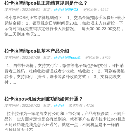
拉卡拉智能pos机正常结算规则是什么？
发布时间：2021/09/01
标签：
拉卡拉智能POS
浏览次数：4945
出小票POS机正常结算规则如下： 1、交易金额扣除手续费后≥最小
起结金额； 2、银联规定日切时间是23点，如款项未入账请按一下
示例时间优先查询绑定银行卡入账情况。 每天00:00-23:00交易，
第二天到账 每天2...
拉卡拉智能pos机基本产品介绍
发布时间：2021/07/29
标签：
拉卡拉智能pos机
浏览次数：8709
1、自带扫码枪，支持支付宝，微信等电子钱包扫码支付，可扫消
费者二维码，杜绝收款错误或者少收款、错收款； 2、可刷各类银
联卡，支持闪付，插卡，刷卡等多种收款方式； 3、支持花呗支
付，...
拉卡拉pos机当天到账功能如何开通？
发布时间：2021/07/22
标签：
拉卡拉
浏览次数：4716
拉卡拉作为一家老牌支付公司和上市公司，产品有很多款，不同产
品的一些方面肯定也是会有差别的。就有客户在咨询拉卡拉pos机当
天到账功能是我是怎么开通的。就这一点，不同机型是不一样的，
当然结算方式不...