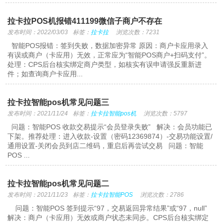
拉卡拉POS机报错411199微信子商户不存在
发布时间：2022/03/03
标签：
拉卡拉
浏览次数：7231
智能POS报错：签到失败，数据加密异常 原因：商户卡应用录入
有误或商户（卡应用）无效，正常应为“智能POS商户+扫码支付”。
处理：CPS后台核实绑定商户类型，如核实有误申请强反重新进
件；如查询商户卡应用...
拉卡拉智能pos机常见问题三
发布时间：2021/11/24
标签：
拉卡拉智能pos机
浏览次数：5797
问题：智能POS 收款交易提示“会员登录失败” 解决：会员功能已
下架。推荐处理：进入收款-设置（密码12369874）-交易功能设置/
通用设置-关闭会员到店二维码，重启后再尝试交易 问题：智能
POS ...
拉卡拉智能pos机常见问题二
发布时间：2021/11/23
标签：
拉卡拉智能POS
浏览次数：2786
问题：智能POS 签到提示“97，交易返回异常结果”或“97，null”
解决：商户（卡应用）无效或商户状态未同步。CPS后台核实绑定