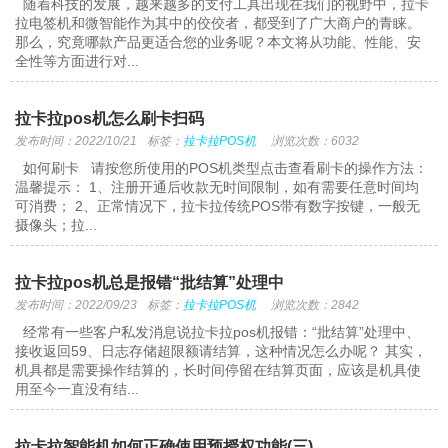
随着科技的发展，越来越多的支付工具出现在我们的视野中，拉卡
拉电签机和微智能作为其中的佼佼者，都受到了广大商户的青睐。
那么，究竟哪款产品更适合您的业务呢？本文将从功能、性能、安
全性等方面进行对...
拉卡拉pos机怎么刷卡扫码
发布时间：2022/10/21
标签：
拉卡拉POS机
浏览次数：6032
如何刷卡 请按您所使用的POS机类型点击查看刷卡的操作方法：
温馨提示： 1、注册开通后收款无时间限制，如有需要任意时间均
可消费； 2、正常情况下，拉卡拉传统POS带有数字按键，一般无
摄像头；拉...
拉卡拉pos机总是报错“批结算”处理中
发布时间：2022/09/23
标签：
拉卡拉POS机
浏览次数：2842
经常有一些客户私发消息说拉卡拉pos机报错：“批结算”处理中、
接收返回59、日志存储超限额请结算，这种情况怎么办呢？ 其实，
机具都是需要操作结算的，长时间停留在结算页面，应该是机具使
用至今一直没有结...
拉卡拉智能机如何正确使用预授权功能(三)