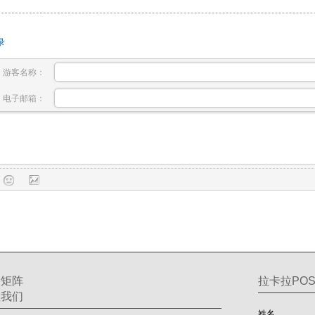
录
游客名称：
电子邮箱：
交矩阵
拉卡拉POS
注我们
姓名