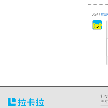
您好！
请登
社
关