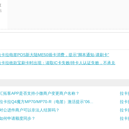
拉
帖
拉卡拉电签POS新大陆ME50插卡消费，提示“脚本通知-请刷卡”
拉卡拉收款宝刷卡时出现：读取IC卡失败/持卡人认证失败，不承兑
汇拓客APP是否支持小微商户变更商户名称？
拉卡
拉卡拉Q4魔方MP70/MP70-R（电签）激活提示“06...
拉卡
对公进件商户可以非法人结算吗？
拉卡
如何申请额度同步？
拉卡