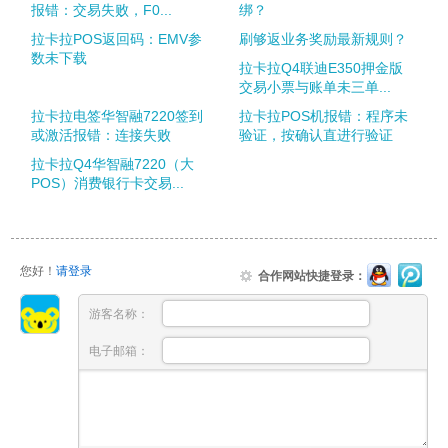
报错：交易失败，F0...
绑？
拉卡拉POS返回码：EMV参
刷够返业务奖励最新规则？
数未下载
拉卡拉Q4联迪E350押金版
交易小票与账单未三单...
拉卡拉电签华智融7220签到
拉卡拉POS机报错：程序未
或激活报错：连接失败
验证，按确认直进行验证
拉卡拉Q4华智融7220（大
POS）消费银行卡交易...
您好！
请登录
合作网站快捷登录：
游客名称：
电子邮箱：