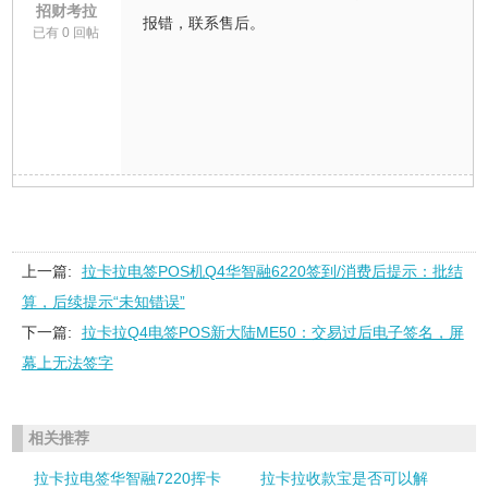
招财考拉
报错，联系售后。
已有 0 回帖
上一篇:
拉卡拉电签POS机Q4华智融6220签到/消费后提示：批结
算，后续提示“未知错误”
下一篇:
拉卡拉Q4电签POS新大陆ME50：交易过后电子签名，屏
幕上无法签字
相关推荐
拉卡拉电签华智融7220挥卡
拉卡拉收款宝是否可以解