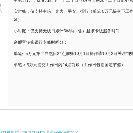
单笔5万元，提交后的下一个工作日内24点前到账（工作日是不
拉
帖
实时账：仅支持中信、光大、平安、招行（单笔 5万元提交下工
延）
小时账：仅支持无线日累计5W内（含）且该卡版服务时间
余额宝转账银行卡账时间分：
单笔≤ 5万元第二自然日24点前账10月1日操作请10月2日关注到
单笔 > 5万元提交工作日内24点前账（工作日包括国定节假）
2021最新拉卡拉电签4G办理流程是怎样的？