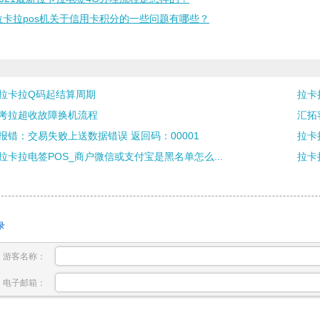
拉卡拉pos机关于信用卡积分的一些问题有哪些？
拉卡拉Q码起结算周期
拉卡拉
考拉超收故障换机流程
汇拓
报错：交易失败上送数据错误 返回码：00001
拉卡
拉卡拉电签POS_商户微信或支付宝是黑名单怎么...
拉卡
录
游客名称：
电子邮箱：