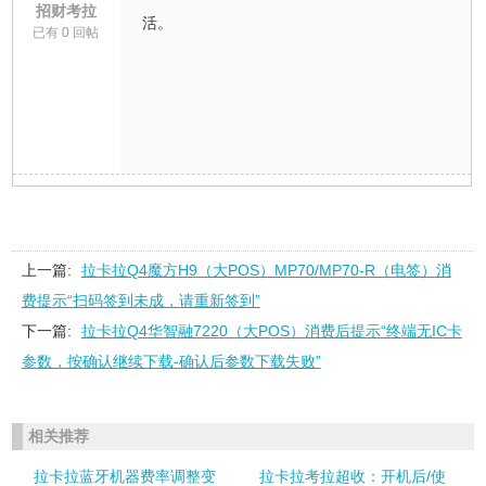
招财考拉
活。
已有 0 回帖
上一篇:
拉卡拉Q4魔方H9（大POS）MP70/MP70-R（电签）消
费提示“扫码签到未成，请重新签到”
下一篇:
拉卡拉Q4华智融7220（大POS）消费后提示“终端无IC卡
参数，按确认继续下载-确认后参数下载失败”
相关推荐
拉卡拉蓝牙机器费率调整变
拉卡拉考拉超收：开机后/使