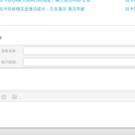
拉卡拉Q4新大陆ME50(电签）输入激活码后-正在...
拉卡
拉卡拉收钱宝盒激活提示：正在激活 激活失败
拉卡
录
游客名称：
电子邮箱：