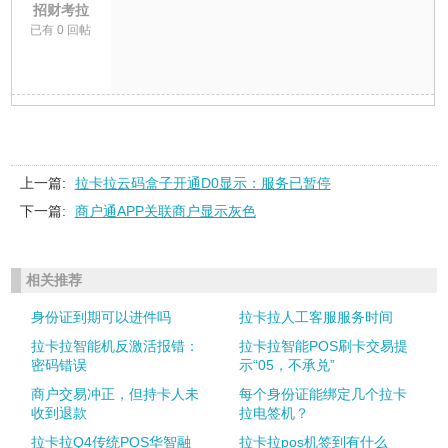
招财考拉
已有 0 回帖
上一篇:
拉卡拉云码盒子开通D0显示：服务已暂停
下一篇:
商户通APP关联商户显示灰色
相关推荐
身份证到期可以进件吗
拉卡拉人工客服服务时间
拉卡拉智能机反激活报错：
拉卡拉智能POS刷卡交易提
密码错误
示“05，不承兑”
商户交易冲正，但持卡人未
每个身份证能绑定几个拉卡
收到退款
拉电签机？
拉卡拉Q4传统POS华智融
拉卡拉pos机签到有什么