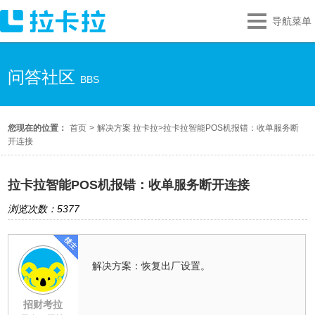
导航菜单
问答社区
BBS
您现在的位置：
首页
>
解决方案 拉卡拉
>
拉卡拉智能POS机报错：收单服务断
开连接
拉卡拉智能POS机报错：收单服务断开连接
浏览次数：5377
解决方案：恢复出厂设置。
招财考拉