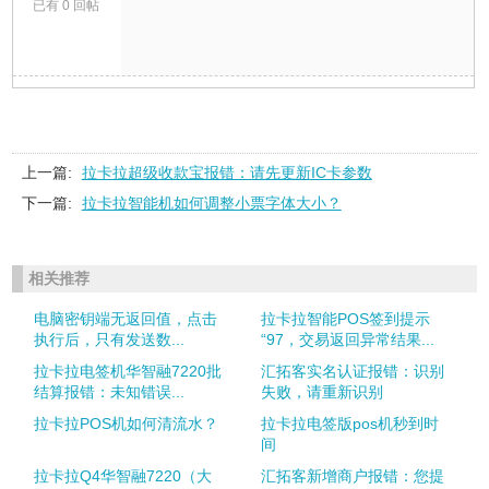
已有 0 回帖
上一篇:
拉卡拉超级收款宝报错：请先更新IC卡参数
下一篇:
拉卡拉智能机如何调整小票字体大小？
相关推荐
电脑密钥端无返回值，点击
拉卡拉智能POS签到提示
执行后，只有发送数...
“97，交易返回异常结果...
拉卡拉电签机华智融7220批
汇拓客实名认证报错：识别
结算报错：未知错误...
失败，请重新识别
拉卡拉POS机如何清流水？
拉卡拉电签版pos机秒到时
间
拉卡拉Q4华智融7220（大
汇拓客新增商户报错：您提