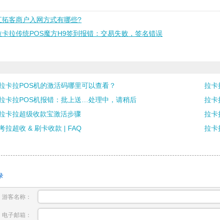
汇拓客商户入网方式有哪些?
拉卡拉传统POS魔方H9签到报错：交易失败，签名错误
拉卡拉POS机的激活码哪里可以查看？
拉卡
拉卡拉POS机报错：批上送…处理中，请稍后
拉卡
拉卡拉超级收款宝激活步骤
拉卡
考拉超收 & 刷卡收款 | FAQ
拉卡
录
游客名称：
电子邮箱：