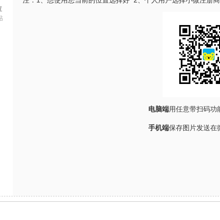
注：1、想使用您当前的位置选择好 2、个人用户选择小微注册
拉
帖
电脑端
用任意带扫码功
手机端
保存图片发送在