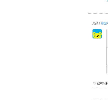
您好！
请登
已有0评