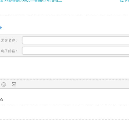
拉卡拉电签pos机华智融型号报错三
拉卡
录
游客名称：
电子邮箱：
论