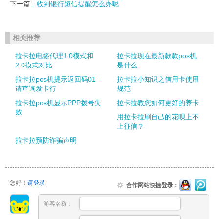
下一篇:
收到银行短信提醒怎么办呢
相关推荐
拉卡拉电签代理1.0模式和
拉卡拉现在最新款款pos机
2.0模式对比
是什么
拉卡拉pos机提示返回码01
拉卡拉小知识之信用卡使用
请查询发卡行
规范
拉卡拉pos机显示PPP拨号失
拉卡拉教您如何更好的养卡
败
用拉卡拉刷自己的花呗上不
上征信？
拉卡拉预防诈骗声明
您好！
请登录
合作网站快捷登录：
游客名称：