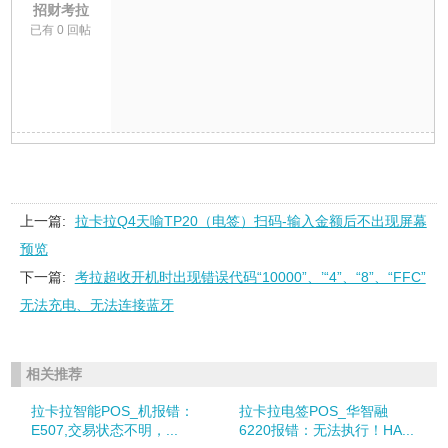
招财考拉
已有 0 回帖
上一篇:
拉卡拉Q4天喻TP20（电签）扫码-输入金额后不出现屏幕
预览
下一篇:
考拉超收开机时出现错误代码“10000”、’“4”、“8”、“FFC”
无法充电、无法连接蓝牙
相关推荐
拉卡拉智能POS_机报错：
拉卡拉电签POS_华智融
E507,交易状态不明，...
6220报错：无法执行！HA...