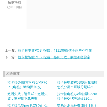
招财考拉
已有 0 回帖
上一篇:
拉卡拉电签POS_报错：411199微信子商户不存在
下一篇:
拉卡拉智能POS_报错：签到失败，数据加密异常
相关推荐
拉卡拉Q4魔方MP70/MP70-
拉卡拉电签POS使用花呗时
R（电签）缴纳押金/交...
怎么分期？可以分期吗？
激活失败，请重试：激活失
拉卡拉电签Q4华智融6220/
败，主密钥下载失败
拉卡拉Q4华智融7220...
拉卡拉电签pos机2G为什么
交易分润服务费如何计算？