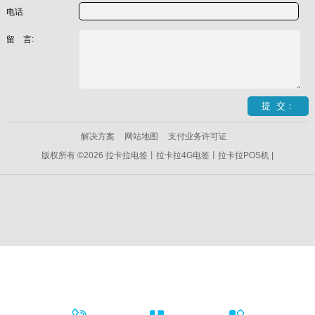
电话
留 言:
解决方案
网站地图
支付业务许可证
版权所有 ©2026 拉卡拉电签丨拉卡拉4G电签丨拉卡拉POS机 |