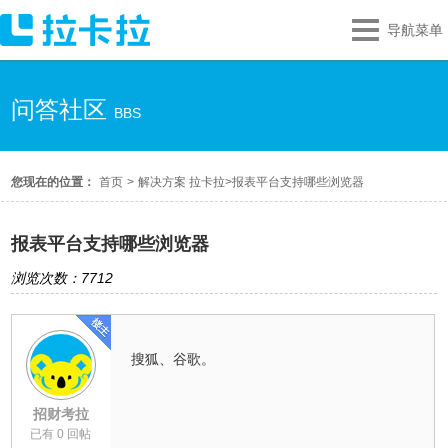
导航菜单
问答社区
BBS
您现在的位置：
首页
>
解决方案 拉卡拉
>
报表平台支持哪些浏览器
报表平台支持哪些浏览器
浏览次数：7712
搜狐、谷歌。
招财考拉
已有 0 回帖