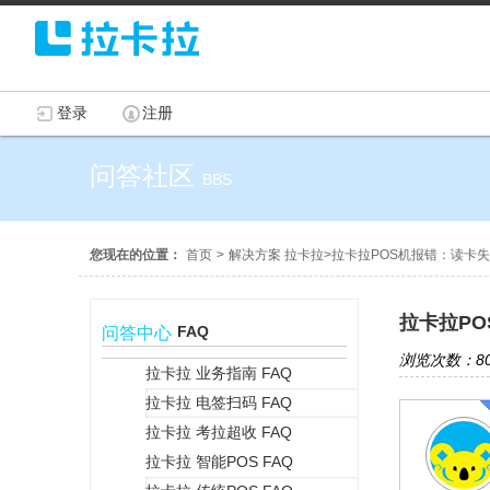
登录
注册
问答社区
BBS
您现在的位置：
首页
>
解决方案 拉卡拉
>
拉卡拉POS机报错：读卡失
拉卡拉PO
FAQ
问答中心
浏览次数：80
拉卡拉 业务指南 FAQ
拉卡拉 电签扫码 FAQ
+
拉卡拉 考拉超收 FAQ
拉卡拉 智能POS FAQ