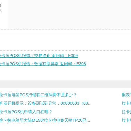
拉
帖
拉卡拉POS机报错：交易终止 返回码：E309
拉卡拉POS机报错：数据获取异常 返回码：E208
拉卡拉电签POS扫银联二维码费率是多少？
报表
机器开机提示：设备测试到异常，00800003（00...
拉卡
拉卡拉POS机申请入口在哪？
拉卡
拉卡拉电签新大陆ME50/拉卡拉电签天喻TP20已...
拉卡拉