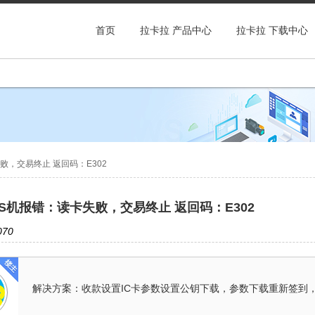
首页
拉卡拉 产品中心
拉卡拉 下载中心
败，交易终止 返回码：E302
S机报错：读卡失败，交易终止 返回码：E302
70
解决方案：收款设置IC卡参数设置公钥下载，参数下载重新签到