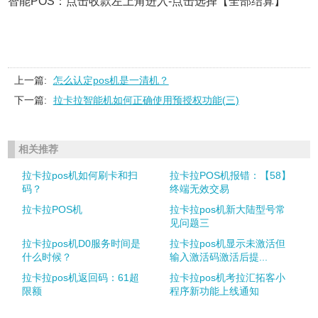
智能POS：
点击收款左上角进入-点击选择【全部结算】
上一篇:
怎么认定pos机是一清机？
下一篇:
拉卡拉智能机如何正确使用预授权功能(三)
相关推荐
拉卡拉pos机如何刷卡和扫
拉卡拉POS机报错：【58】
码？
终端无效交易
拉卡拉POS机
拉卡拉pos机新大陆型号常
见问题三
拉卡拉pos机D0服务时间是
拉卡拉pos机显示未激活但
什么时候？
输入激活码激活后提...
拉卡拉pos机返回码：61超
拉卡拉pos机考拉汇拓客小
限额
程序新功能上线通知