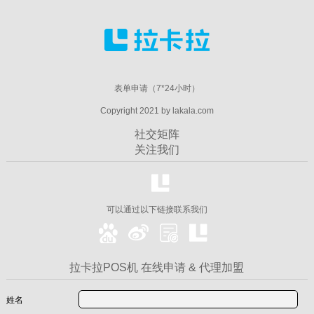
表单申请（7*24小时）
Copyright 2021 by lakala.com
社交矩阵
关注我们
可以通过以下链接联系我们
拉卡拉POS机 在线申请 & 代理加盟
姓名