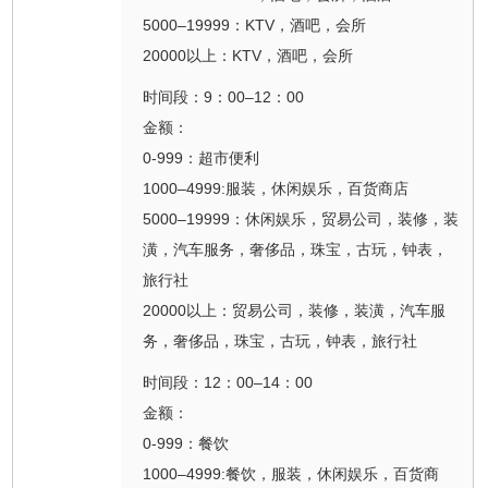
5000–19999：KTV，酒吧，会所
20000以上：KTV，酒吧，会所
时间段：9：00–12：00
金额：
0-999：超市便利
1000–4999:服装，休闲娱乐，百货商店
5000–19999：休闲娱乐，贸易公司，装修，装
潢，汽车服务，奢侈品，珠宝，古玩，钟表，
旅行社
20000以上：贸易公司，装修，装潢，汽车服
务，奢侈品，珠宝，古玩，钟表，旅行社
时间段：12：00–14：00
金额：
0-999：餐饮
1000–4999:餐饮，服装，休闲娱乐，百货商