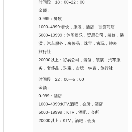
时间段：18：00–22：00
金额：
0-999：餐饮
1000–4999:餐饮，服装，酒店，百货商店
5000–19999：休闲娱乐，贸易公司，装修，装
潢，汽车服务，奢侈品，珠宝，古玩，钟表，
旅行社
20000以上：贸易公司，装修，装潢，汽车服
务，奢侈品，珠宝，古玩，钟表，旅行社
时间段：22：00—5：00
金额：
0-999：酒店
1000–4999:KTV,酒吧，会所，酒店
5000–19999：KTV，酒吧，会所
20000以上：KTV，酒吧，会所