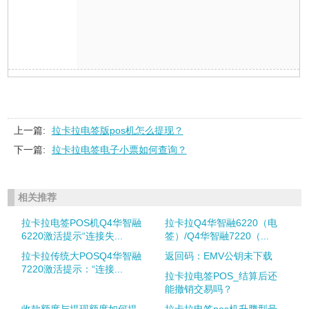
上一篇:
拉卡拉电签版pos机怎么提现？
下一篇:
拉卡拉电签电子小票如何查询？
相关推荐
拉卡拉电签POS机Q4华智融
拉卡拉Q4华智融6220（电
6220激活提示“连接失...
签）/Q4华智融7220（...
拉卡拉传统大POSQ4华智融
返回码：EMV公钥未下载
7220激活提示：“连接...
拉卡拉电签POS_结算后还
能撤销交易吗？