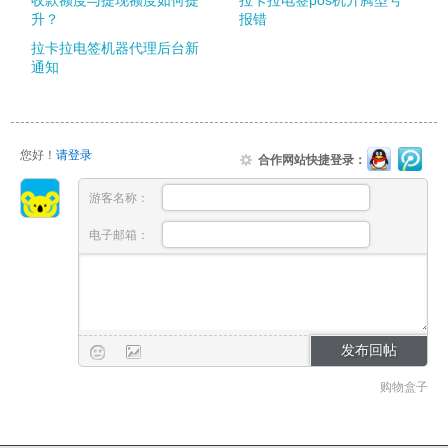
收款额度与提现额度如何提
拉卡拉电签pos机升腾型号
升？
报错
拉卡拉电签机器代理后台新
通知
您好！
请登录
合作网站快捷登录：
游客名称：
电子邮箱：
购物盒子