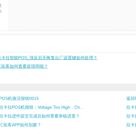
拉
帖
拉卡拉智能POS_强反后无恢复出厂设置键如何处理？
汇拓客如何查看提现明细？
POS机激活报错0015
返回
拉卡拉POS机报错：Voltage Too High…Ch...
拉卡
拉卡拉进件提交完成后如何查看审核进度？
拉卡
汇拓客APP如何划拨？
拉卡