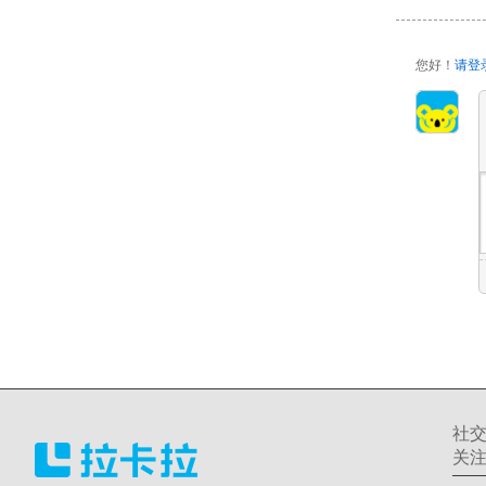
您好！
请登
社
关