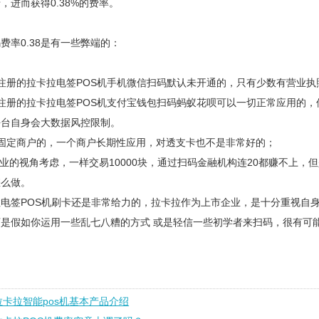
，进而获得0.38%的费率。
费率0.38是有一些弊端的：
注册的拉卡拉电签POS机手机微信扫码默认未开通的，只有少数有营业
注册的拉卡拉电签POS机支付宝钱包扫码蚂蚁花呗可以一切正常应用的
平台自身会大数据风控限制。
是固定商户的，一个商户长期性应用，对透支卡也不是非常好的；
专业的视角考虑，一样交易10000块，通过扫码金融机构连20都赚不上
怎么做。
电签POS机刷卡还是非常给力的，拉卡拉作为上市企业，是十分重视自
可是假如你运用一些乱七八糟的方式 或是轻信一些初学者来扫码，很有可
拉卡拉智能pos机基本产品介绍