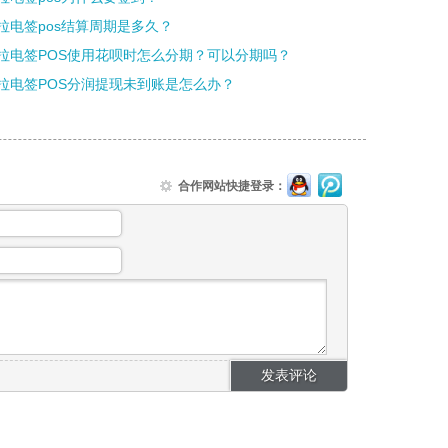
拉电签pos结算周期是多久？
拉电签POS使用花呗时怎么分期？可以分期吗？
拉电签POS分润提现未到账是怎么办？
合作网站快捷登录：