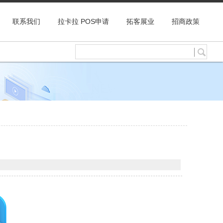
联系我们
拉卡拉 POS申请
拓客展业
招商政策