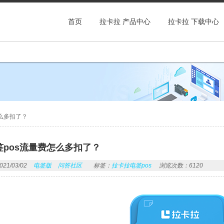
首页
拉卡拉 产品中心
拉卡拉 下载中心
么多扣了？
签pos流量费怎么多扣了？
1/03/02
电签版
问答社区
标签：
拉卡拉电签pos
浏览次数：6120