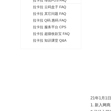
拉卡拉 传统POS FAQ
+
拉卡拉 云码盒子 FAQ
拉卡拉 其它问题 FAQ
拉卡拉 Q码 惠码 FAQ
拉卡拉 服务平台 CPS
拉卡拉 超级收款宝 FAQ
拉卡拉 知识课堂 Q&A
21年1月1
1. 新入网