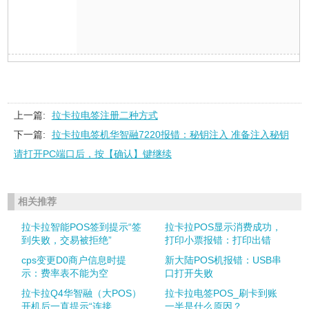
上一篇:
拉卡拉电签注册二种方式
下一篇:
拉卡拉电签机华智融7220报错：秘钥注入 准备注入秘钥
请打开PC端口后，按【确认】键继续
相关推荐
拉卡拉智能POS签到提示“签
拉卡拉POS显示消费成功，
到失败，交易被拒绝”
打印小票报错：打印出错
cps变更D0商户信息时提
新大陆POS机报错：USB串
示：费率表不能为空
口打开失败
拉卡拉Q4华智融（大POS）
拉卡拉电签POS_刷卡到账
开机后一直提示“连接...
一半是什么原因？