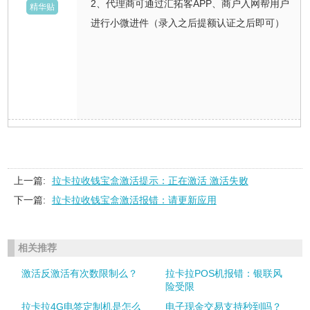
2、代理商可通过汇拓客APP、商户入网帮用户
精华贴
进行小微进件（录入之后提额认证之后即可）
上一篇:
拉卡拉收钱宝盒激活提示：正在激活 激活失败
下一篇:
拉卡拉收钱宝盒激活报错：请更新应用
相关推荐
激活反激活有次数限制么？
拉卡拉POS机报错：银联风
险受限
拉卡拉4G电签定制机是怎么
电子现金交易支持秒到吗？