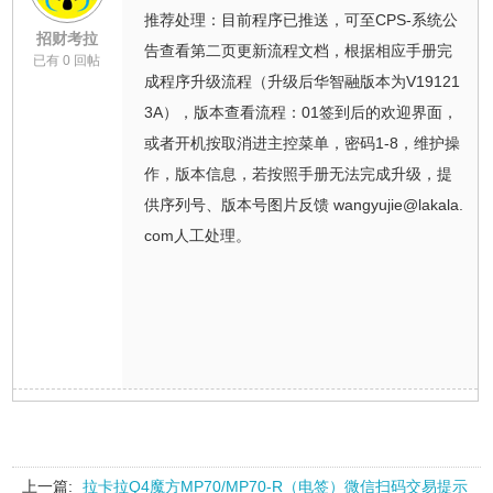
推荐处理：目前程序已推送，可至CPS-系统公
招财考拉
告查看第二页更新流程文档，根据相应手册完
已有 0 回帖
成程序升级流程（升级后华智融版本为V19121
3A），版本查看流程：01签到后的欢迎界面，
或者开机按取消进主控菜单，密码1-8，维护操
作，版本信息，若按照手册无法完成升级，提
供序列号、版本号图片反馈 wangyujie@lakala.
com人工处理。
上一篇:
拉卡拉Q4魔方MP70/MP70-R（电签）微信扫码交易提示