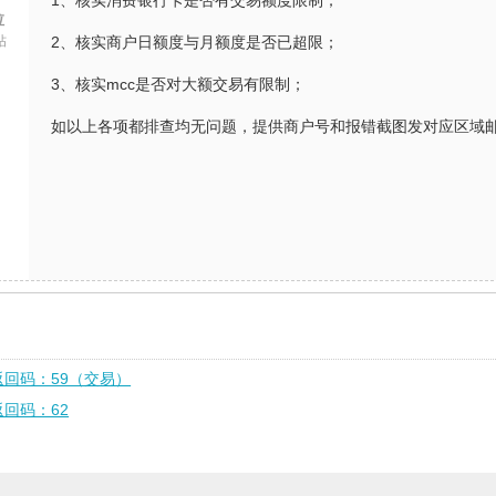
1、核实消费银行卡是否有交易额度限制；
拉
帖
2、核实商户日额度与月额度是否已超限；
3、核实mcc是否对大额交易有限制；
如以上各项都排查均无问题，提供商户号和报错截图发对应区域
返回码：59（交易）
返回码：62