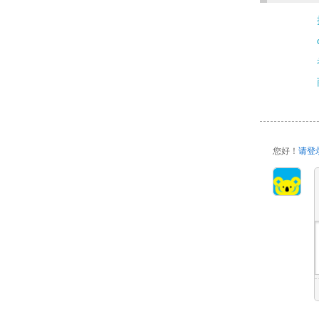
您好！
请登