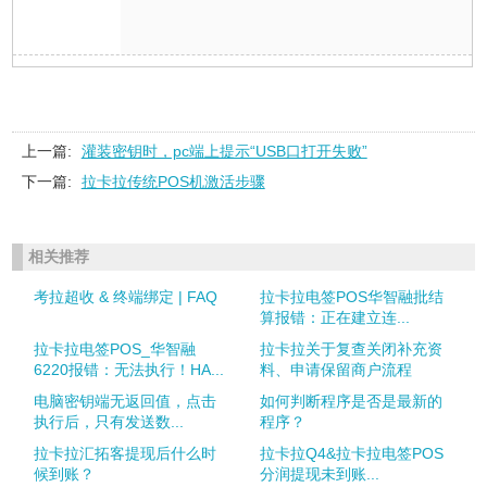
上一篇:
灌装密钥时，pc端上提示“USB口打开失败”
下一篇:
拉卡拉传统POS机激活步骤
相关推荐
考拉超收 & 终端绑定 | FAQ
拉卡拉电签POS华智融批结
算报错：正在建立连...
拉卡拉电签POS_华智融
拉卡拉关于复查关闭补充资
6220报错：无法执行！HA...
料、申请保留商户流程
电脑密钥端无返回值，点击
如何判断程序是否是最新的
执行后，只有发送数...
程序？
拉卡拉汇拓客提现后什么时
拉卡拉Q4&拉卡拉电签POS
候到账？
分润提现未到账...