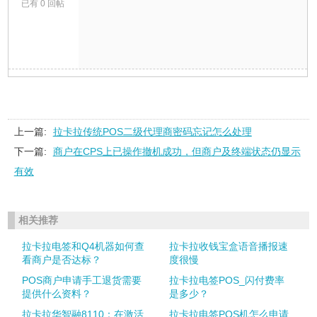
已有 0 回帖
上一篇:
拉卡拉传统POS二级代理商密码忘记怎么处理
下一篇:
商户在CPS上已操作撤机成功，但商户及终端状态仍显示
有效
相关推荐
拉卡拉电签和Q4机器如何查
拉卡拉收钱宝盒语音播报速
看商户是否达标？
度很慢
POS商户申请手工退货需要
拉卡拉电签POS_闪付费率
提供什么资料？
是多少？
拉卡拉华智融8110：在激活
拉卡拉电签POS机怎么申请