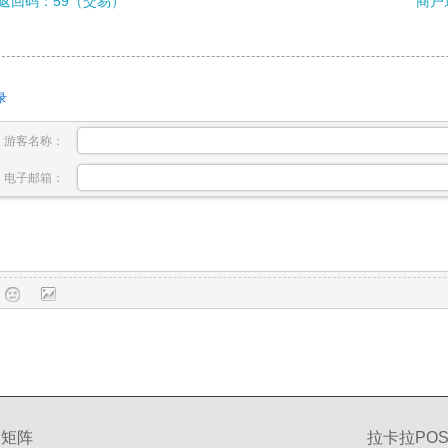
返回码：59（交易）
商户
录
游客名称：
电子邮箱：
交矩阵
拉卡拉POS