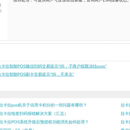
推荐处理：可提供商户号反馈在线客服，查询商户扫码报备状态
拉
帖
拉卡拉智能POS微信扫码交易提示“05，子商户权限冻结xxxx”
拉卡拉智能POS刷卡交易提示“05，不承兑”
拉卡拉pos机关于信用卡积分的一些问题有哪些？
拉卡
拉卡拉电签扫码报错解决方案（汇总）
拉卡
拉卡拉POS系统升级后预授权功能消失如何处理？
拉卡