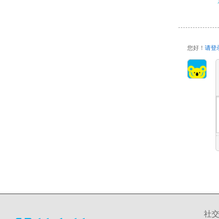
您好！
请登
社