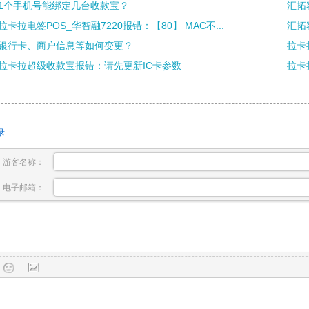
1个手机号能绑定几台收款宝？
汇拓
拉卡拉电签POS_华智融7220报错：【80】 MAC不...
汇拓
银行卡、商户信息等如何变更？
拉卡
拉卡拉超级收款宝报错：请先更新IC卡参数
拉卡
录
游客名称：
电子邮箱：