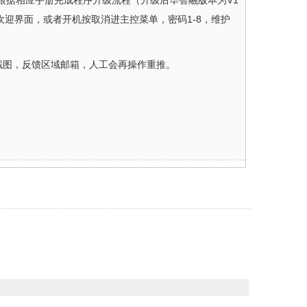
根据相应手册完成程序升级流程（升级后华智融版本为V1
后的欢迎界面，或者开机按取消进主控菜单，密码1-8，维护
截图，反馈区域邮箱，人工会再操作重推。