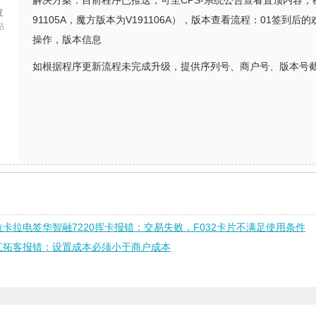
解决方案：目前程序已推送，可至CPS-系统公告查看置顶内容，
拉
91105A，魔方版本为V191106A），版本查看流程：01签到
帖
操作，版本信息
如根据程序更新流程未完成升级，提供序列号、商户号、版本号
拉卡拉电签华智融7220挥卡报错：交易失败，F032卡片不满足使用条件
汇拓客报错：设置成本必须小于商户成本