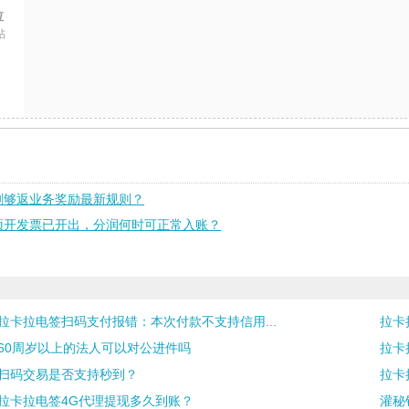
拉
帖
刷够返业务奖励最新规则？
预开发票已开出，分润何时可正常入账？
拉卡拉电签扫码支付报错：本次付款不支持信用...
拉卡
60周岁以上的法人可以对公进件吗
拉卡
扫码交易是否支持秒到？
拉卡
拉卡拉电签4G代理提现多久到账？
灌秘