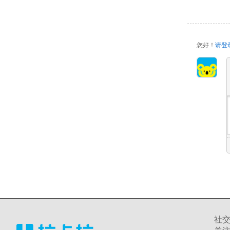
您好！
请登
社