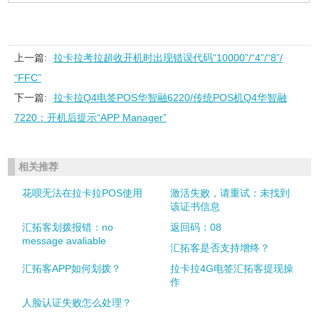
上一篇:
拉卡拉考拉超收开机时出现错误代码“10000”/“4”/“8”/
“FFC”
下一篇:
拉卡拉Q4电签POS华智融6220/传统POS机Q4华智融
7220：开机后提示“APP Manager”
相关推荐
花呗无法在拉卡拉POS使用
激活失败，请重试：未找到
该证书信息
汇拓客划拨报错：no
返回码：08
message avaliable
汇拓客是否支持增终？
汇拓客APP如何划拨？
拉卡拉4G电签汇拓客提现操
作
人脸认证失败怎么处理？