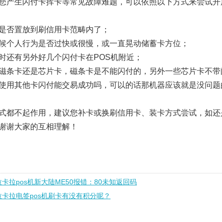
您产生闪付卡挥卡等常见故障难题，可以依照以下方式来尝试开
是否置放到刷信用卡范畴内了；
候个人行为是否过快或很慢，或一直晃动储蓄卡方位；
时还有另外好几个闪付卡在POS机附近；
磁条卡还是芯片卡，磁条卡是不能闪付的，另外一些芯片卡不带
使用其他卡闪付能交易成功吗，可以的话那机器应该就是没问题
式都不起作用，建议您补卡或换刷信用卡、装卡方式尝试，如还
谢谢大家的互相理解！
拉卡拉pos机新大陆ME50报错：80未知返回码
拉卡拉电签pos机刷卡有没有积分呢？