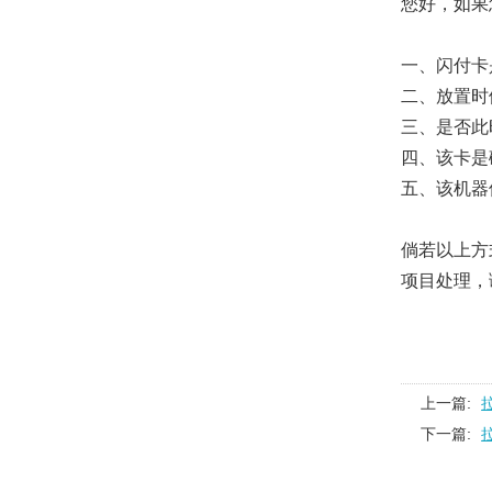
您好，如果
一、闪付卡
二、放置时
三、是否此
四、该卡是
五、该机器
倘若以上方
项目处理，
上一篇:
下一篇: