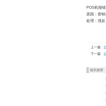
POS机报
原因：密钥
处理：强反
上一篇:
下一篇:
相关推荐