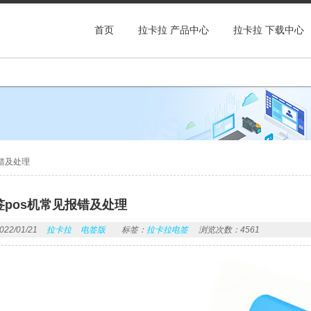
首页
拉卡拉 产品中心
拉卡拉 下载中心
错及处理
签pos机常见报错及处理
2/01/21
拉卡拉
电签版
标签：
拉卡拉电签
浏览次数：4561