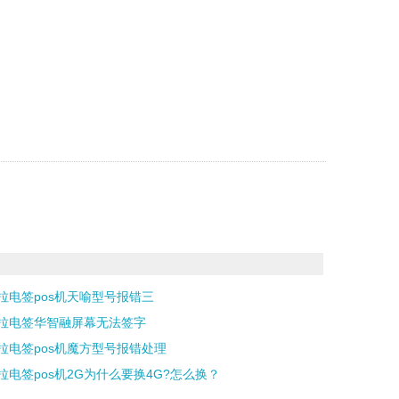
拉电签pos机天喻型号报错三
拉电签华智融屏幕无法签字
拉电签pos机魔方型号报错处理
拉电签pos机2G为什么要换4G?怎么换？