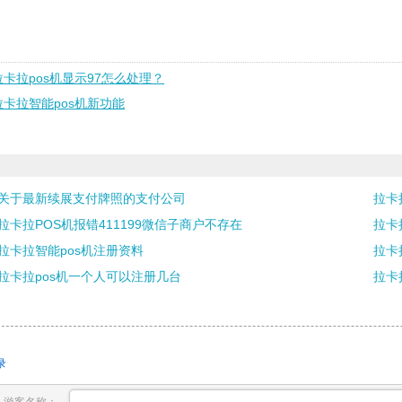
拉卡拉pos机显示97怎么处理？
拉卡拉智能pos机新功能
关于最新续展支付牌照的支付公司
拉卡
拉卡拉POS机报错411199微信子商户不存在
拉卡
拉卡拉智能pos机注册资料
拉卡
拉卡拉pos机一个人可以注册几台
拉卡
录
游客名称：