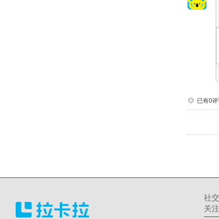
已有0评
社
关