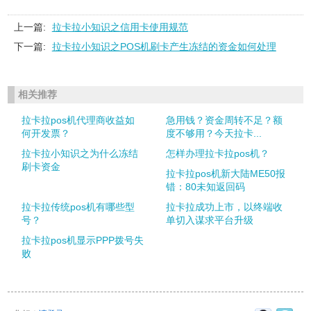
上一篇:
拉卡拉小知识之信用卡使用规范
下一篇:
拉卡拉小知识之POS机刷卡产生冻结的资金如何处理
相关推荐
拉卡拉pos机代理商收益如
急用钱？资金周转不足？额
何开发票？
度不够用？今天拉卡...
拉卡拉小知识之为什么冻结
怎样办理拉卡拉pos机？
刷卡资金
拉卡拉pos机新大陆ME50报
错：80未知返回码
拉卡拉传统pos机有哪些型
拉卡拉成功上市，以终端收
号？
单切入谋求平台升级
拉卡拉pos机显示PPP拨号失
败