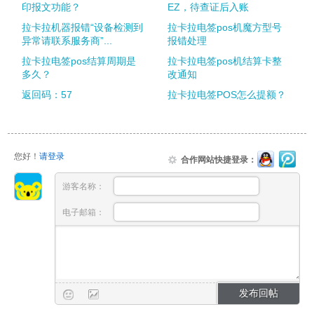
印报文功能？
EZ，待查证后入账
拉卡拉机器报错“设备检测到
拉卡拉电签pos机魔方型号
异常请联系服务商”...
报错处理
拉卡拉电签pos结算周期是
拉卡拉电签pos机结算卡整
多久？
改通知
返回码：57
拉卡拉电签POS怎么提额？
您好！
请登录
合作网站快捷登录：
游客名称：
电子邮箱：