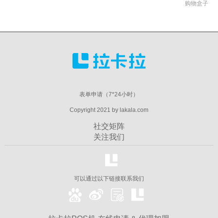
购物盒子
表单申请（7*24小时）
Copyright 2021 by lakala.com
社交矩阵
关注我们
可以通过以下链接联系我们