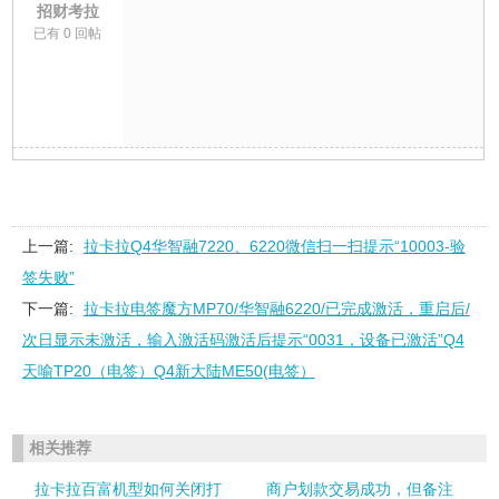
招财考拉
已有 0 回帖
上一篇:
拉卡拉Q4华智融7220、6220微信扫一扫提示“10003-验
签失败”
下一篇:
拉卡拉电签魔方MP70/华智融6220/已完成激活，重启后/
次日显示未激活，输入激活码激活后提示“0031，设备已激活”Q4
天喻TP20（电签）Q4新大陆ME50(电签）
相关推荐
拉卡拉百富机型如何关闭打
商户划款交易成功，但备注