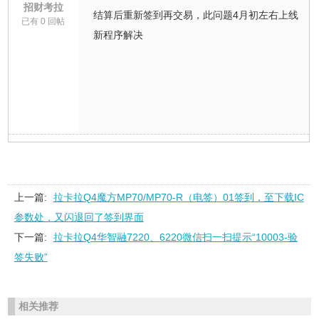
招财考拉
结算后重新签到再交易，此问题4月初左右上线
已有 0 回帖
新程序解决
上一篇:
拉卡拉Q4魔方MP70/MP70-R（电签）01签到，至下载IC
参数处，又闪退回了签到界面
下一篇:
拉卡拉Q4华智融7220、6220微信扫一扫提示“10003-验
签失败”
相关推荐