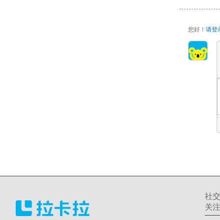
您好！
请登
社
关