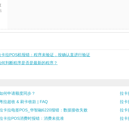
拉
帖
拉卡拉POS机报错：程序未验证，按确认直进行验证
如何判断程序是否是最新的程序？
如何申请额度同步？
拉卡
考拉超收 & 刷卡收款 | FAQ
拉卡
拉卡拉电签POS_华智融6220报错：数据接收失败
拉卡
拉卡拉POS消费时报错：消费未批准
拉卡