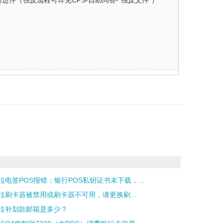
件（强反流程可详见CPS-自助问答-“强反文件”）
拉电签POS报错：银行POS私钥证书未下载，...
拉刷卡器被禁用或刷卡器不可用，请更换刷...
拉补划款邮箱是多少？