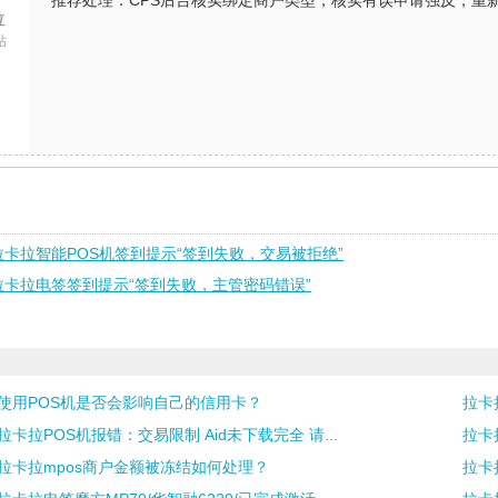
推荐处理：CPS后台核实绑定商户类型，核实有误申请强反，重新进
拉
帖
拉卡拉智能POS机签到提示“签到失败，交易被拒绝”
拉卡拉电签签到提示“签到失败，主管密码错误”
使用POS机是否会影响自己的信用卡？
拉卡
拉卡拉POS机报错：交易限制 Aid未下载完全 请...
拉卡
拉卡拉mpos商户金额被冻结如何处理？
拉卡