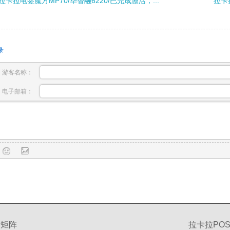
拉卡拉电签魔方MP70/华智融6220/已完成激活，...
拉卡
录
游客名称：
电子邮箱：
交矩阵
拉卡拉POS