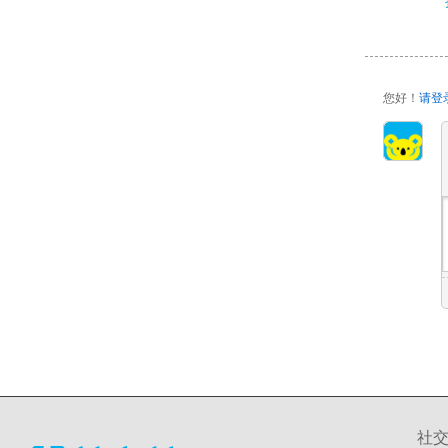
您好！
请登
社