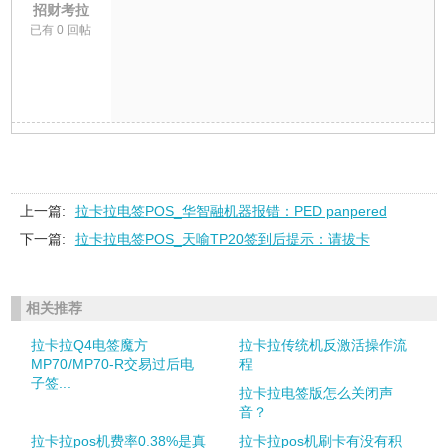
招财考拉
已有 0 回帖
上一篇:
拉卡拉电签POS_华智融机器报错：PED panpered
下一篇:
拉卡拉电签POS_天喻TP20签到后提示：请拔卡
相关推荐
拉卡拉Q4电签魔方
拉卡拉传统机反激活操作流
MP70/MP70-R交易过后电
程
子签...
拉卡拉电签版怎么关闭声
音？
拉卡拉pos机费率0.38%是真
拉卡拉pos机刷卡有没有积