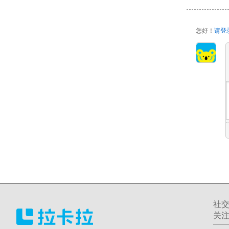
您好！
请登
社
关