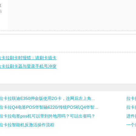
拉
帖
拉卡拉刷卡时报错：请刷卡插卡
拉卡拉刷卡器与登录手机号冲突
拉卡拉联迪E350押金版使用2G卡，连网后左上角...
拉卡
拉卡拉Q4电签POS华智融6220/传统POS机Q4华智...
拉卡
拉卡拉电签pos机可以带到外地用吗？可以出省吗？
进件
拉卡拉智能机反激活操作流程
一个