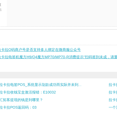
拉
帖
拉卡拉Q码商户号是否支持多人绑定在微商服公众号
拉卡拉电签机魔方H9/Q4魔方MP70/MP70-R消费提示“扫码签到未成，请
拉卡拉电签POS_系统显示划款成功而实际并未到...
拉卡
拉卡拉收钱宝盒激活报错：E10032
拉卡
汇拓客提现的钱是到哪里？
拉卡
拉卡拉POS返回码：03
一个