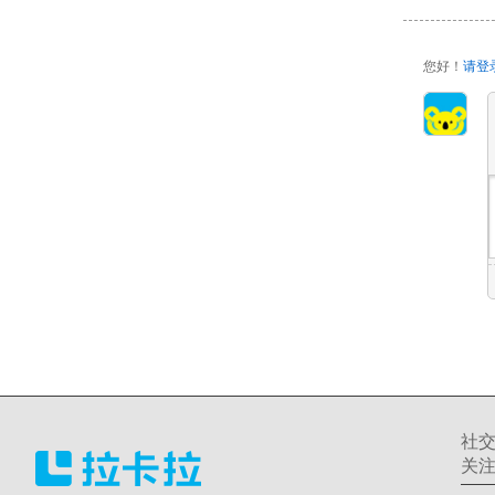
您好！
请登
社
关