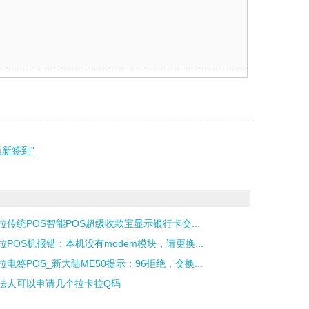
重新签到”
拉传统POS智能POS超级收款宝显示银行卡交...
拉POS机报错：本机没有modem模块，请更换...
拉电签POS_新大陆ME50提示：96拒绝，交换...
法人可以申请几个拉卡拉Q码