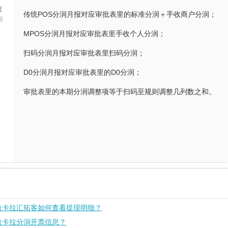
拉
传统POS分润月报对应审批表里的标准分润＋手收商户分润；
帖
MPOS分润月报对应审批表里手收个人分润；
扫码分润月报对应审批表里扫码分润；
D0分润月报对应审批表里的D0分润；
审批表里的本期分润调整项等于扫码至规则调整几列数之和。
拉卡拉汇拓客如何查看提现明细？
拉卡拉分润开票信息？