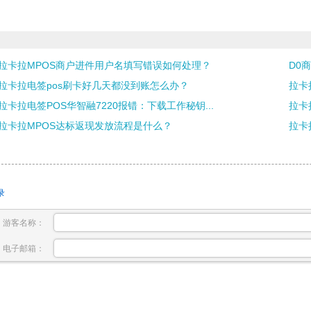
拉卡拉MPOS商户进件用户名填写错误如何处理？
D0
拉卡拉电签pos刷卡好几天都没到账怎么办？
拉卡
拉卡拉电签POS华智融7220报错：下载工作秘钥...
拉卡
拉卡拉MPOS达标返现发放流程是什么？
拉卡
录
游客名称：
电子邮箱：