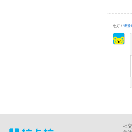
您好！
请登
社