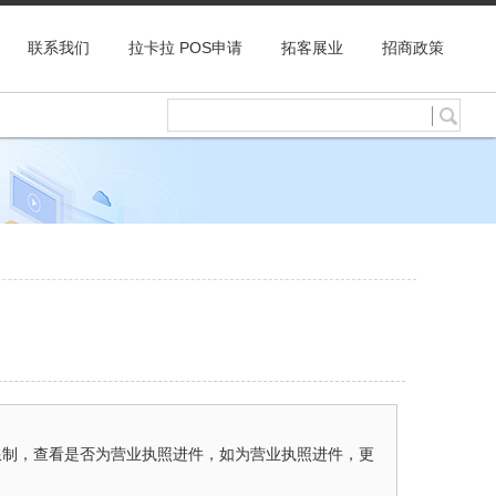
联系我们
拉卡拉 POS申请
拓客展业
招商政策
限制，查看是否为营业执照进件，如为营业执照进件，更