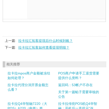
上一篇:
拉卡拉汇拓客提现后什么时候到账？
下一篇:
拉卡拉汇拓客如何查看提现明细？
相关推荐
拉卡拉mpos商户金额被冻结
POS商户申请手工退货需要
如何处理？
提供什么资料？
拉卡拉代理分润开票金额怎
返回码：53帐户不存在
么看？
关于第一篇帖子需要审核的
公告
拉卡拉Q4华智融7220（大
拉卡拉传统POS机Q4华智
POS）6220（电签）签...
融：开机后一直提示“连...