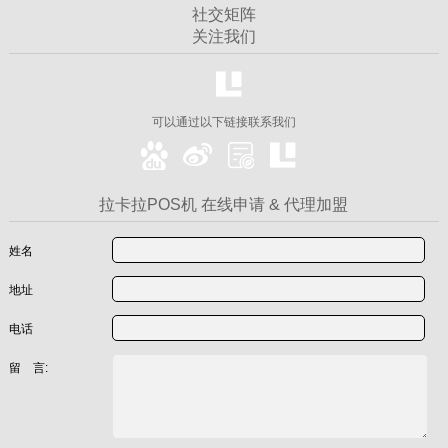
社交矩阵
关注我们
可以通过以下链接联系我们
拉卡拉POS机 在线申请 & 代理加盟
姓名
地址
电话
留 言: