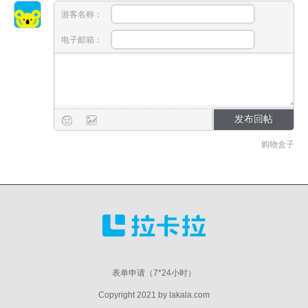
游客名称：
电子邮箱：
购物盒子
表单申请（7*24小时）
Copyright 2021 by lakala.com