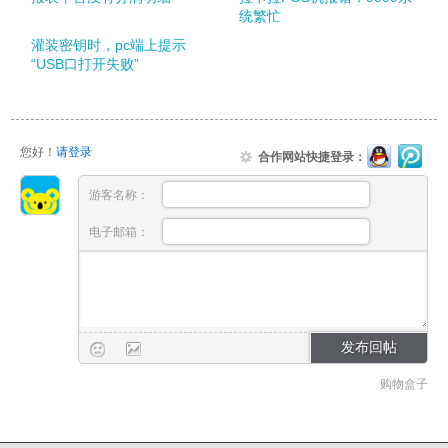
统繁忙
灌装密钥时，pc端上提示
“USB口打开失败”
您好！
请登录
合作网站快捷登录：
游客名称：
电子邮箱：
购物盒子