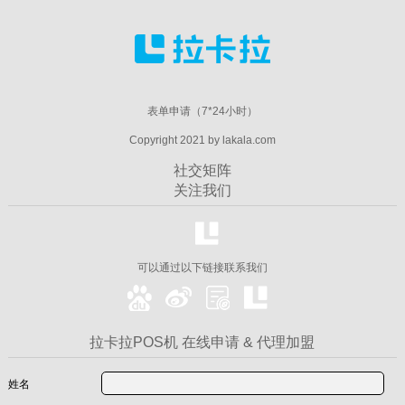
表单申请（7*24小时）
Copyright 2021 by lakala.com
社交矩阵
关注我们
可以通过以下链接联系我们
拉卡拉POS机 在线申请 & 代理加盟
姓名