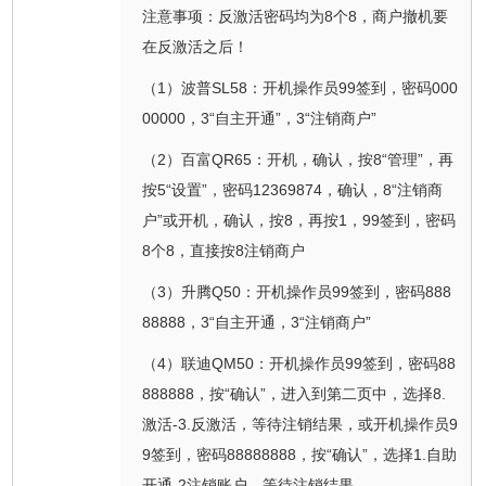
注意事项：反激活密码均为8个8，商户撤机要
在反激活之后！
（1）波普SL58：开机操作员99签到，密码000
00000，3“自主开通”，3“注销商户”
（2）百富QR65：开机，确认，按8“管理”，再
按5“设置”，密码12369874，确认，8“注销商
户”或开机，确认，按8，再按1，99签到，密码
8个8，直接按8注销商户
（3）升腾Q50：开机操作员99签到，密码888
88888，3“自主开通，3“注销商户”
（4）联迪QM50：开机操作员99签到，密码88
888888，按“确认”，进入到第二页中，选择8.
激活-3.反激活，等待注销结果，或开机操作员9
9签到，密码88888888，按“确认”，选择1.自助
开通-2注销账户，等待注销结果